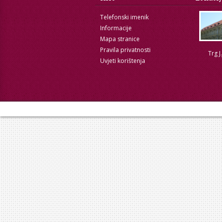
Telefonski imenik
Informacije
Mapa stranice
Pravila privatnosti
Trg J
Uvjeti korištenja