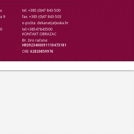
cu
tel. +385 (0)47 843-500
ra 9
fax. +385 (0)47 843-503
e-pošta: dekanat(at)vuka.hr
10
tel:+38547843500
KONTAKT OBRAZAC
Br. žiro računa:
HR3923400091110473181
OIB:
62820859976