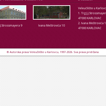
Veleučilište u Karlov
1. Trg J.J.Strossmaye
47000 KARLOVAC
2. Ivana Meštrovića 
.J.Strossmayera 9
Ivana Meštrovića 10
47000 KARLOVAC
© Autorska prava Veleučilište u Karlovcu, 1997-2026. Sva prava pridržana.