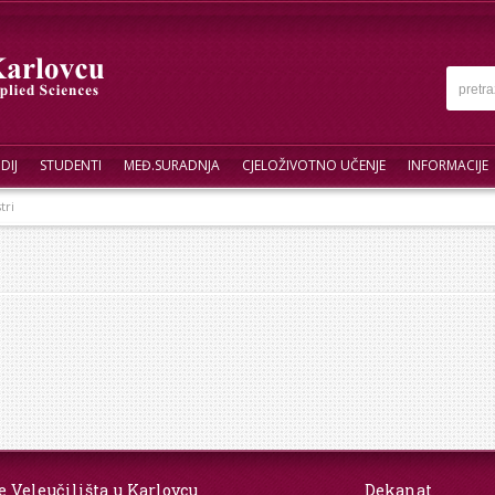
DIJ
STUDENTI
MEĐ.SURADNJA
CJELOŽIVOTNO UČENJE
INFORMACIJE
tri
e Veleučilišta u Karlovcu
Dekanat