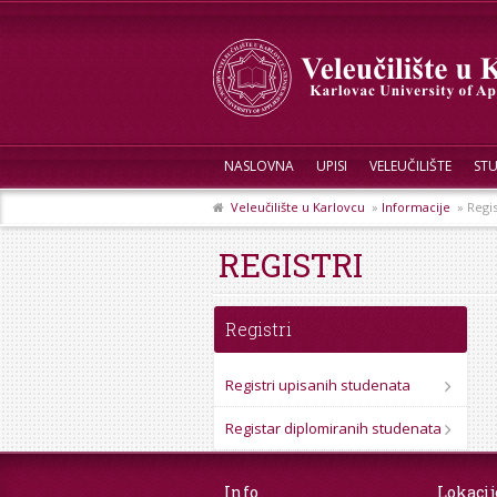
NASLOVNA
UPISI
VELEUČILIŠTE
STU
Veleučilište u Karlovcu
»
Informacije
» Regis
REGISTRI
Registri
Registri upisanih studenata
Registar diplomiranih studenata
Info
Lokacij