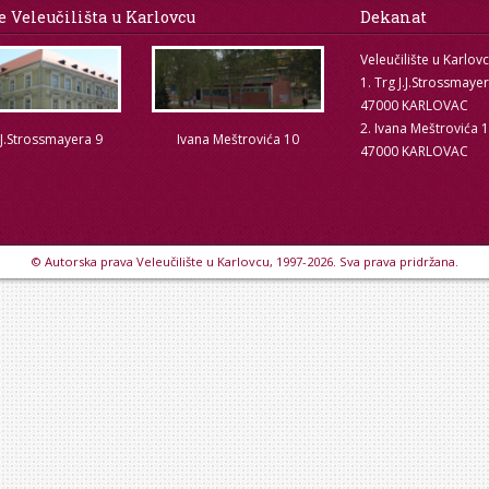
e Veleučilišta u Karlovcu
Dekanat
Veleučilište u Karlov
1. Trg J.J.Strossmaye
47000 KARLOVAC
2. Ivana Meštrovića 
.J.Strossmayera 9
Ivana Meštrovića 10
47000 KARLOVAC
© Autorska prava Veleučilište u Karlovcu, 1997-2026. Sva prava pridržana.