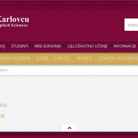
DIJ
STUDENTI
MEĐ.SURADNJA
CJELOŽIVOTNO UČENJE
INFORMACIJE
RADNI KALENDAR
SLUŽBE
LOKACIJE
PROJEKTI
IZDAVAČKA DJELATNOS
jstvo
docx
pdf