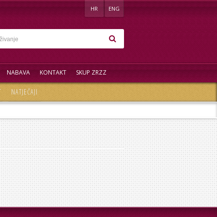
HR
ENG
NABAVA
KONTAKT
SKUP ZRZZ
T
NATJEČAJI