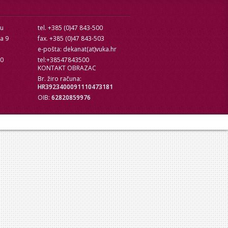
cu
tel. +385 (0)47 843-500
ra 9
fax. +385 (0)47 843-503
e-pošta: dekanat(at)vuka.hr
10
tel:+38547843500
KONTAKT OBRAZAC
Br. žiro računa:
HR3923400091110473181
OIB:
62820859976