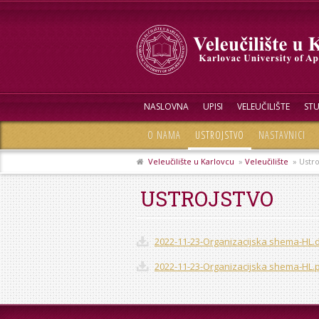
NASLOVNA
UPISI
VELEUČILIŠTE
STU
O NAMA
USTROJSTVO
NASTAVNICI
Veleučilište u Karlovcu
»
Veleučilište
» Ustro
USTROJSTVO
2022-11-23-Organizacijska shema-HL.
2022-11-23-Organizacijska shema-HL.