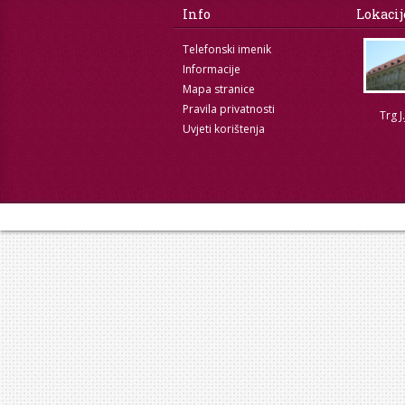
Info
Lokacij
Telefonski imenik
Informacije
Mapa stranice
Pravila privatnosti
Trg J
Uvjeti korištenja