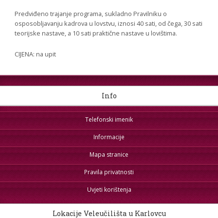
Predviđeno trajanje programa, sukladno Pravilniku o
osposobljavanju kadrova u lovstvu, iznosi 40 sati, od čega, 30 sati
teorijske nastave, a 10 sati praktične nastave u lovištima.
CIJENA: na upit
Info
Telefonski imenik
Informacije
Mapa stranice
Pravila privatnosti
Uvjeti korištenja
Lokacije Veleučilišta u Karlovcu