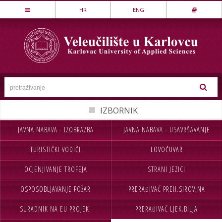
Stručni studij
HR
ENG
LOVSTVO I ZAŠTITA PRIRODE
MEHATRONIKA
PREHRAMBENA TEHNOLOGIJA
SESTRINSTVO
SIGURNOST I ZAŠTITA
STROJARSTVO
JAVNA NABAVA - IZOBRAZBA
JAVNA NABAVA - USAVRŠAVANJE
NASLOVNA
UPISI
TEKSTILSTVO
TURISTIČKI VODIČI
LOVOČUVAR
VELEUČILIŠTE
STUDIJ
UGOSTITELJSTVO
OCJENJIVANJE TROFEJA
STRANI JEZICI
STUDENTI
MEĐ.SURADNJA
Specijalistički studij
OSPOSOBLJAVANJE POŽAR
PRERAĐIVAČ PREH.SIROVINA
CJELOŽIVOTNO UČENJE
INFORMACIJE
POSLOVNO UPRAVLJANJE
SIGURNOST I ZAŠTITA
SURADNIK NA EU PROJEK.
PRERAĐIVAČ LJEK.BILJA
NABAVA
KONTAKT