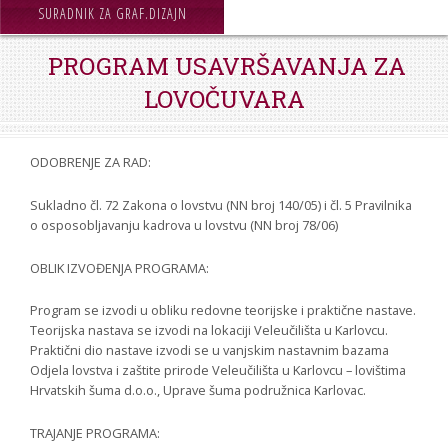
STROJARSTVO
SURADNIK ZA GRAF.DIZAJN
SKUP ZRZZ
PROGRAM USAVRŠAVANJA ZA
LOVOČUVARA
ODOBRENJE ZA RAD:
Sukladno čl. 72 Zakona o lovstvu (NN broj 140/05) i čl. 5 Pravilnika
o osposobljavanju kadrova u lovstvu (NN broj 78/06)
OBLIK IZVOĐENJA PROGRAMA:
Program se izvodi u obliku redovne teorijske i praktične nastave.
Teorijska nastava se izvodi na lokaciji Veleučilišta u Karlovcu.
Praktični dio nastave izvodi se u vanjskim nastavnim bazama
Odjela lovstva i zaštite prirode Veleučilišta u Karlovcu – lovištima
Hrvatskih šuma d.o.o., Uprave šuma podružnica Karlovac.
TRAJANJE PROGRAMA: