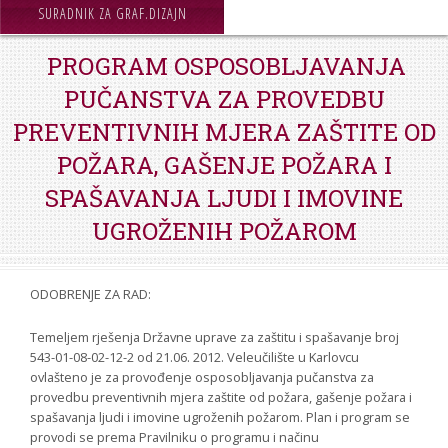
STROJARSTVO
SURADNIK ZA GRAF.DIZAJN
SKUP ZRZZ
PROGRAM OSPOSOBLJAVANJA
PUČANSTVA ZA PROVEDBU
PREVENTIVNIH MJERA ZAŠTITE OD
POŽARA, GAŠENJE POŽARA I
SPAŠAVANJA LJUDI I IMOVINE
UGROŽENIH POŽAROM
ODOBRENJE ZA RAD:
Temeljem rješenja Državne uprave za zaštitu i spašavanje broj
543-01-08-02-12-2 od 21.06. 2012. Veleučilište u Karlovcu
ovlašteno je za provođenje osposobljavanja pučanstva za
provedbu preventivnih mjera zaštite od požara, gašenje požara i
spašavanja ljudi i imovine ugroženih požarom. Plan i program se
provodi se prema Pravilniku o programu i načinu