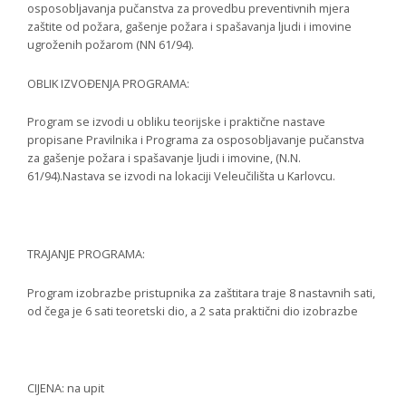
osposobljavanja pučanstva za provedbu preventivnih mjera
zaštite od požara, gašenje požara i spašavanja ljudi i imovine
ugroženih požarom (NN 61/94).
OBLIK IZVOĐENJA PROGRAMA:
Program se izvodi u obliku teorijske i praktične nastave
propisane Pravilnika i Programa za osposobljavanje pučanstva
za gašenje požara i spašavanje ljudi i imovine, (N.N.
61/94).Nastava se izvodi na lokaciji Veleučilišta u Karlovcu.
TRAJANJE PROGRAMA:
Program izobrazbe pristupnika za zaštitara traje 8 nastavnih sati,
od čega je 6 sati teoretski dio, a 2 sata praktični dio izobrazbe
CIJENA: na upit