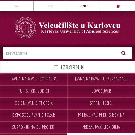
Stručni studij
HR
ENG
LOVSTVO I ZAŠTITA PRIRODE
MEHATRONIKA
PREHRAMBENA TEHNOLOGIJA
SESTRINSTVO
SIGURNOST I ZAŠTITA
STROJARSTVO
JAVNA NABAVA - IZOBRAZBA
JAVNA NABAVA - USAVRŠAVANJE
NASLOVNA
UPISI
TEKSTILSTVO
TURISTIČKI VODIČI
LOVOČUVAR
VELEUČILIŠTE
STUDIJ
UGOSTITELJSTVO
OCJENJIVANJE TROFEJA
STRANI JEZICI
STUDENTI
MEĐ.SURADNJA
Specijalistički studij
OSPOSOBLJAVANJE POŽAR
PRERAĐIVAČ PREH.SIROVINA
CJELOŽIVOTNO UČENJE
INFORMACIJE
POSLOVNO UPRAVLJANJE
SIGURNOST I ZAŠTITA
SURADNIK NA EU PROJEK.
PRERAĐIVAČ LJEK.BILJA
NABAVA
KONTAKT