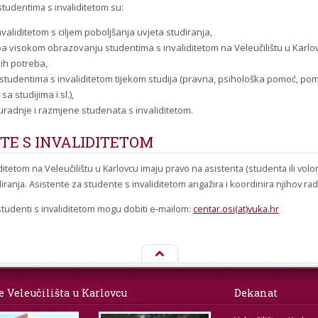
tudentima s invaliditetom su:
aliditetom s ciljem poboljšanja uvjeta studiranja,
pa visokom obrazovanju studentima s invaliditetom na Veleučilištu u Karlo
kih potreba,
 studentima s invaliditetom tijekom studija (pravna, psihološka pomoć, p
a studijima i sl.),
dnje i razmjene studenata s invaliditetom.
TE S INVALIDITETOM
iditetom na Veleučilištu u Karlovcu imaju pravo na asistenta (studenta ili vo
ranja. Asistente za studente s invaliditetom angažira i koordinira njihov rad
tudenti s invaliditetom mogu dobiti e-mailom:
centar.osi(at)vuka.hr
e Veleučilišta u Karlovcu
Dekanat