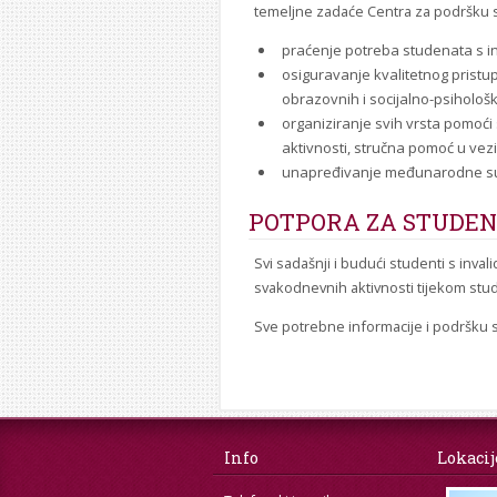
temeljne zadaće Centra za podršku s
praćenje potreba studenata s inv
osiguravanje kvalitetnog pristu
obrazovnih i socijalno-psihološ
organiziranje svih vrsta pomoći
aktivnosti, stručna pomoć u vezi s
unapređivanje međunarodne sura
POTPORA ZA STUDEN
Svi sadašnji i budući studenti s inval
svakodnevnih aktivnosti tijekom studi
Sve potrebne informacije i podršku s
Info
Lokacij