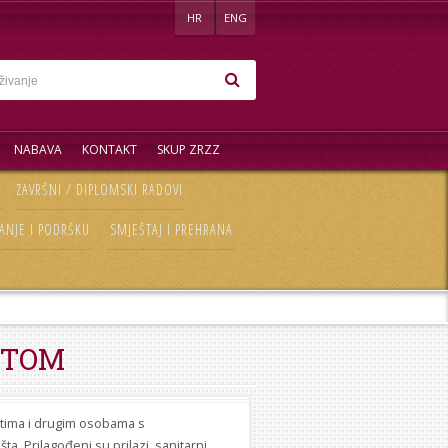
HR
ENG
NABAVA
KONTAKT
SKUP ZRZZ
ZAVRŠNI / DIPLOMSKI RADOVI
ANJE I PODRŠKU
SMJEŠTAJ I PREHRANA
ETOM
ntima i drugim osobama s
a. Prilagođeni su prilazi, sanitarni