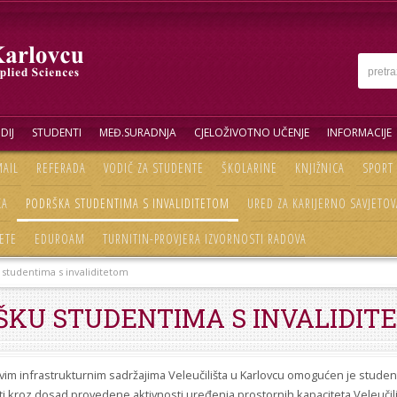
DIJ
STUDENTI
MEĐ.SURADNJA
CJELOŽIVOTNO UČENJE
INFORMACIJE
AIL
REFERADA
VODIČ ZA STUDENTE
ŠKOLARINE
KNJIŽNICA
SPORT
KA
PODRŠKA STUDENTIMA S INVALIDITETOM
URED ZA KARIJERNO SAVJETOV
ETE
EDUROAM
TURNITIN-PROVJERA IZVORNOSTI RADOVA
studentima s invaliditetom
ŠKU STUDENTIMA S INVALIDIT
vim infrastrukturnim sadržajima Veleučilišta u Karlovcu omogućen je stude
ti kroz dosad provedene aktivnosti uređenja prostornih kapaciteta Veleučilišt