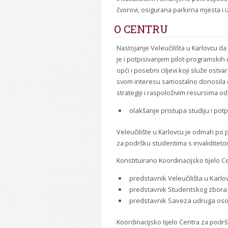
čvorovi, osigurana parkirna mjesta i 
O CENTRU
Nastojanje Veleučilišta u Karlovcu d
je i potpisivanjem pilot-programskih
opći i posebni ciljevi koji služe ostv
svom interesu samostalno donosila odl
strategiji i raspoloživim resursima oda
olakšanje pristupa studiju i potp
Veleučilište u Karlovcu je odmah po 
za podršku studentima s invaliditeto
Konstituirano Koordinacijsko tijelo C
predstavnik Veleučilišta u Karlov
predstavnik Studentskog zbora
predstavnik Saveza udruga osoba
Koordinacijsko tijelo Centra za podršk