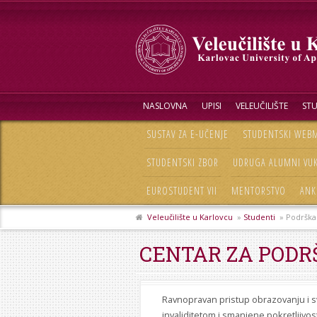
NASLOVNA
UPISI
VELEUČILIŠTE
STU
SUSTAV ZA E-UČENJE
STUDENTSKI WEBM
STUDENTSKI ZBOR
UDRUGA ALUMNI VU
EUROSTUDENT VII
MENTORSTVO
ANK
Veleučilište u Karlovcu
»
Studenti
» Podrška 
CENTAR ZA PODR
Ravnopravan pristup obrazovanju i s
invaliditetom i smanjene pokretljivos