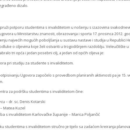
izgrađeno dizalo.
a pruži potporu studentima s invaliditetom u nošenju s izazovima svakodnev
 ugovora u Ministarstvu znanosti, obrazovanja i sporta 17. prosinca 2012. g
arenju najvećih mogućih poboljšanja u sustavu nastave i studija u Republici Hr
uke o ciljevima koje želi ostvariti u trogodišnjem razdoblju. Veleučilište u
bralo tri opća i jedan posebni cilj, a jedan od općih ciljeva je:
ora pri studiju za studente s invaliditetom.
potpisivanju Ugovora započelo s provedbom planiranih aktivnosti pa je 15. 
m.
entra za podršku studentima s invaliditetom čine:
cu – dr. sc. Denis Kotarski
 – Matea Kuzel
 s invaliditetom Karlovačke županije – Marica Poljančić
u studentima s invaliditetom stručno je tijelo sa zadaćom kreiranja planova, p