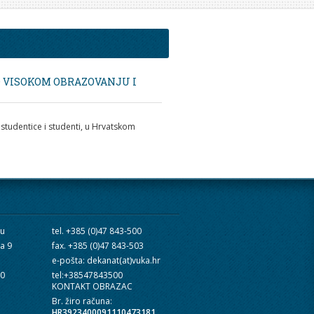
O VISOKOM OBRAZOVANJU I
studentice i studenti, u Hrvatskom
cu
tel. +385 (0)47 843-500
ra 9
fax. +385 (0)47 843-503
e-pošta: dekanat(at)vuka.hr
10
tel:+38547843500
KONTAKT OBRAZAC
Br. žiro računa:
HR3923400091110473181