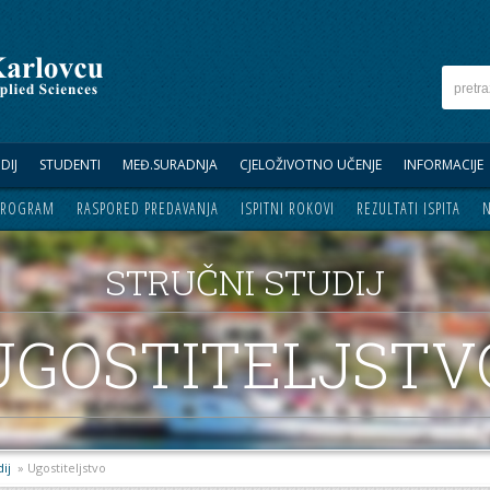
DIJ
STUDENTI
MEĐ.SURADNJA
CJELOŽIVOTNO UČENJE
INFORMACIJE
 PROGRAM
RASPORED PREDAVANJA
ISPITNI ROKOVI
REZULTATI ISPITA
N
STRUČNI STUDIJ
UGOSTITELJSTV
dij
» Ugostiteljstvo