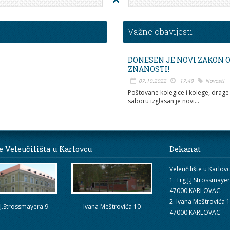
Važne obavijesti
DONESEN JE NOVI ZAKON 
ZNANOSTI!
07.10.2022
17:49
Novosti
Poštovane kolegice i kolege, drage 
saboru izglasan je novi...
e Veleučilišta u Karlovcu
Dekanat
Veleučilište u Karlov
1. Trg J.J.Strossmaye
47000 KARLOVAC
2. Ivana Meštrovića 
.J.Strossmayera 9
Ivana Meštrovića 10
47000 KARLOVAC