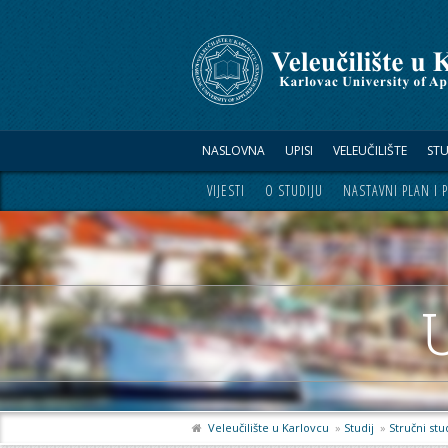
NASLOVNA
UPISI
VELEUČILIŠTE
STU
VIJESTI
O STUDIJU
NASTAVNI PLAN I
Veleučilište u Karlovcu
»
Studij
»
Stručni stu