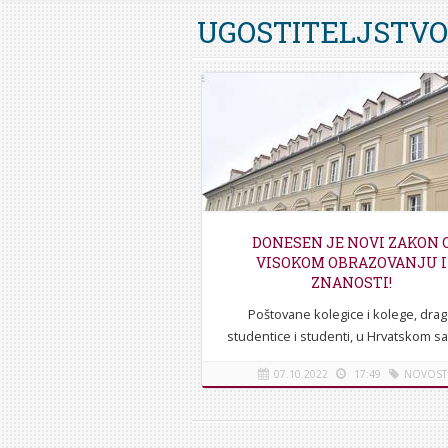
UGOSTITELJSTVO
DONESEN JE NOVI ZAKON 
VISOKOM OBRAZOVANJU I
ZNANOSTI!
Poštovane kolegice i kolege, dra
studentice i studenti, u Hrvatskom s
izglasan je novi Zakon o visoko
07.10.2022
17:49
NOVOST
obrazovanju i znanstvenoj djelatnosti
Zakon donosi jako...