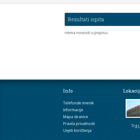
[više]
Rezultati ispita
nema novosti u popisu.
Info
Lokacij
Telefonski imenik
Informacije
Mapa stranice
Pravila privatnosti
Trg J
Uvjeti korištenja