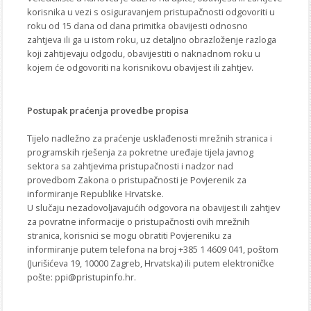
korisnika u vezi s osiguravanjem pristupačnosti odgovoriti u
roku od 15 dana od dana primitka obavijesti odnosno
zahtjeva ili ga u istom roku, uz detaljno obrazloženje razloga
koji zahtijevaju odgodu, obavijestiti o naknadnom roku u
kojem će odgovoriti na korisnikovu obavijest ili zahtjev.
Postupak praćenja provedbe propisa
Tijelo nadležno za praćenje usklađenosti mrežnih stranica i
programskih rješenja za pokretne uređaje tijela javnog
sektora sa zahtjevima pristupačnosti i nadzor nad
provedbom Zakona o pristupačnosti je Povjerenik za
informiranje Republike Hrvatske.
U slučaju nezadovoljavajućih odgovora na obavijest ili zahtjev
za povratne informacije o pristupačnosti ovih mrežnih
stranica, korisnici se mogu obratiti Povjereniku za
informiranje putem telefona na broj +385 1 4609 041, poštom
(Jurišićeva 19, 10000 Zagreb, Hrvatska) ili putem elektroničke
pošte: ppi@pristupinfo.hr.