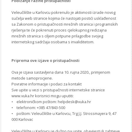
Podizanje razine pristupačnosti
Veleučilište u Karlovcu pokrenulo je aktivnosti izrade novog
sučelja web stranice kojima će nastojati postići usklađenost
sa Zakonom o pristupačnosti mrežnih stranica i programskih
rješenja te će pokrenuti proces cjelokupnog redizajna
mrežnih stranica s ciljem potpune prilagodbe svojeg
internetskog sadržaja osobama s invaliditetom.
Priprema ove izjave o pristupačnosti
Ova je izjava sastavljena dana 10. rujna 2020., primjenom
metode samoprocjene.
Povratne informacije i podaci za kontakt
Sve upite u vezi s pristupačnosti internetske stranice
www.vuka.hr korisnici mogu uputiti:
• elektroničkom poštom: helpdesk@vuka.hr
• telefonom: +385 47/843-500
• poštom: Veleučilište u Karlovcu, Trg J.J. Strossmayera 9, 47
000 Karlovac
Veleučilište u Karlovcu je dužno na upite, obavijesti ili zahtjeve