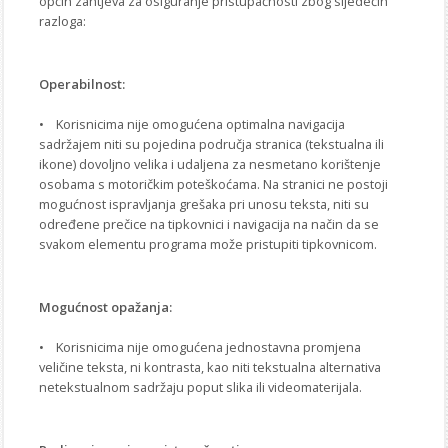
općih zahtjeva za osiguranje pristupačnosti zbog sljedećih
razloga:
Operabilnost:
• Korisnicima nije omogućena optimalna navigacija
sadržajem niti su pojedina područja stranica (tekstualna ili
ikone) dovoljno velika i udaljena za nesmetano korištenje
osobama s motoričkim poteškoćama. Na stranici ne postoji
mogućnost ispravljanja grešaka pri unosu teksta, niti su
određene prečice na tipkovnici i navigacija na način da se
svakom elementu programa može pristupiti tipkovnicom.
Mogućnost opažanja:
• Korisnicima nije omogućena jednostavna promjena
veličine teksta, ni kontrasta, kao niti tekstualna alternativa
netekstualnom sadržaju poput slika ili videomaterijala.