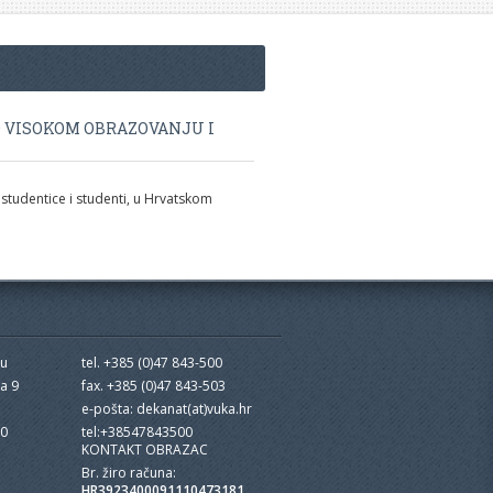
O VISOKOM OBRAZOVANJU I
studentice i studenti, u Hrvatskom
cu
tel. +385 (0)47 843-500
ra 9
fax. +385 (0)47 843-503
e-pošta: dekanat(at)vuka.hr
10
tel:+38547843500
KONTAKT OBRAZAC
Br. žiro računa:
HR3923400091110473181