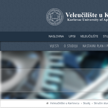
NASLOVNA
UPISI
VELEUČILIŠTE
STU
VIJESTI
O STUDIJU
NASTAVNI PLAN I
Veleučilište u Karlovcu
»
Studij
»
Stručni stu