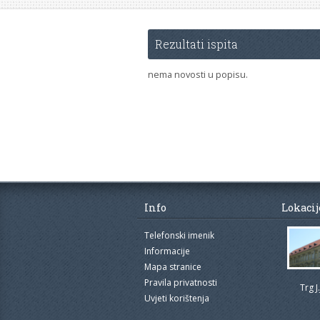
Rezultati ispita
nema novosti u popisu.
Info
Lokacij
Telefonski imenik
Informacije
Mapa stranice
Pravila privatnosti
Trg J
Uvjeti korištenja