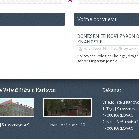
Važne obavijesti
DONESEN JE NOVI ZAKON 
ZNANOSTI!
07.10.2022
17:49
Novosti
Poštovane kolegice i kolege, drage 
saboru izglasan je novi...
e Veleučilišta u Karlovcu
Dekanat
Veleučilište u Karlov
1. Trg J.J.Strossmaye
47000 KARLOVAC
2. Ivana Meštrovića 
.J.Strossmayera 9
Ivana Meštrovića 10
47000 KARLOVAC