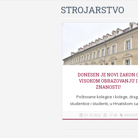
STROJARSTVO
DONESEN JE NOVI ZAKON 
VISOKOM OBRAZOVANJU I
ZNANOSTI!
Poštovane kolegice i kolege, dra
studentice i studenti, u Hrvatskom s
izglasan je novi Zakon o visoko
07.10.2022
17:49
NOVOST
obrazovanju i znanstvenoj djelatnos
[više]