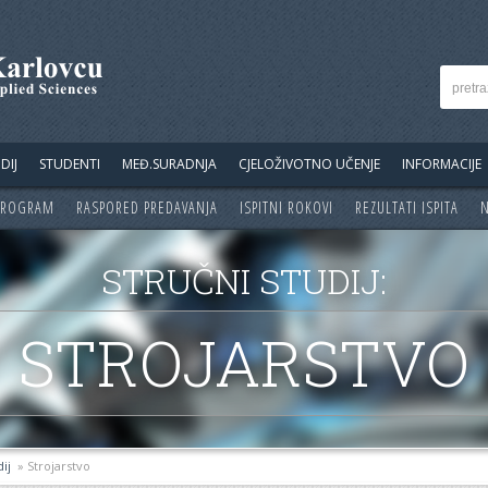
DIJ
STUDENTI
MEĐ.SURADNJA
CJELOŽIVOTNO UČENJE
INFORMACIJE
 PROGRAM
RASPORED PREDAVANJA
ISPITNI ROKOVI
REZULTATI ISPITA
N
STRUČNI STUDIJ:
STROJARSTVO
dij
» Strojarstvo