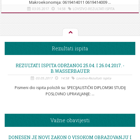
Makroekonomija: 0619414011 0619414009 ...
03.05.2017
14:58
LOVSTVO-REZULTATI ISPITA
[više]
Rezultati ispita
REZULTATI ISPITA ODRŽANOG 25.04. I 26.04.2017. -
B.WASSERBAUER
03.05.2017
14:58
Lovstvo-Rezultati ispita
Pismeni dio ispita položili su: SPECIJALISTIČKI DIPLOMSKI STUDIJ
POSLOVNO UPRAVLJANJE: ...
Važne obavijesti
DONESEN JE NOVI ZAKON O VISOKOM OBRAZOVANJU I