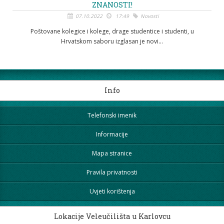
ZNANOSTI!
07.10.2022
17:49
Novosti
Poštovane kolegice i kolege, drage studentice i studenti, u
Hrvatskom saboru izglasan je novi...
Info
Telefonski imenik
Informacije
Mapa stranice
Pravila privatnosti
Uvjeti korištenja
Lokacije Veleučilišta u Karlovcu